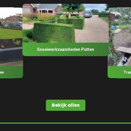
Snoeiwerkzaamheden Putten
Tra
we
Bekijk alles